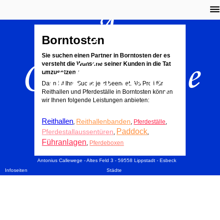
A.
Borntosten
Callewege
Sie suchen einen Partner in Borntosten der es
versteht die Wünsche seiner Kunden in die Tat
umzusetzen?
Dann ist Ihre Suche jetzt beendet. Als Profi für
Reithallen und Pferdeställe in Borntosten können
wir Ihnen folgende Leistungen anbieten:
Reithallen
Reithallenbanden
,
,
Pferdeställe
,
Paddock
Pferdestallaussentüren
,
,
Führanlagen
,
Pferdeboxen
Antonius Callewege - Altes Feld 3 - 59558 Lippstadt - Esbeck
Infoseiten
Städte