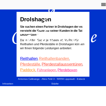
A.
Drolshagen
Callewege
Sie suchen einen Partner in Drolshagen der es
versteht die Wünsche seiner Kunden in die Tat
umzusetzen?
Dann ist Ihre Suche jetzt beendet. Als Profi für
Reithallen und Pferdeställe in Drolshagen können
wir Ihnen folgende Leistungen anbieten:
Reithallen
Reithallenbanden
,
,
Pferdestallaussentüren
Pferdeställe
,
,
Paddock
Führanlagen
Pferdeboxen
,
,
Antonius Callewege - Altes Feld 3 - 59558 Lippstadt - Esbeck
Infoseiten
Städte