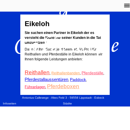
A.
Eikeloh
Callewege
Sie suchen einen Partner in Eikeloh der es
versteht die Wünsche seiner Kunden in die Tat
umzusetzen?
Dann ist Ihre Suche jetzt beendet. Als Profi für
Reithallen und Pferdeställe in Eikeloh können wir
Ihnen folgende Leistungen anbieten:
Reithallen
Pferdeställe
,
Reithallenbanden
,
,
Pferdestallaussentüren
Paddock
,
,
Pferdeboxen
Führanlagen
,
Antonius Callewege - Altes Feld 3 - 59558 Lippstadt - Esbeck
Infoseiten
Städte