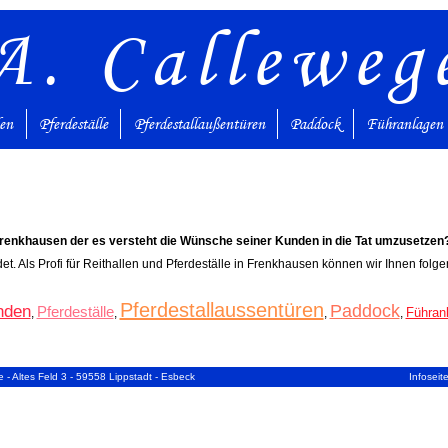
A. Calleweg
den
Pferdeställe
Pferdestallaußentüren
Paddock
Führanlagen
Frenkhausen der es versteht die Wünsche seiner Kunden in die Tat umzusetzen
det. Als Profi für Reithallen und Pferdeställe in Frenkhausen können wir Ihnen fol
Pferdestallaussentüren
Paddock
nden
Pferdeställe
Führan
,
,
,
,
 - Altes Feld 3 - 59558 Lippstadt - Esbeck
Infoseit