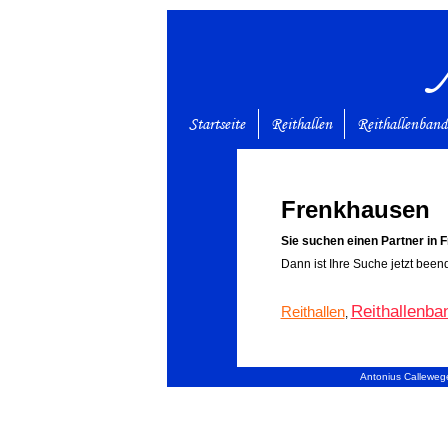
Startseite
Reithallen
Reithallenban
Frenkhausen
Sie suchen einen Partner in 
Dann ist Ihre Suche jetzt been
Reithallenba
Reithallen
,
Antonius Callewege