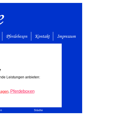
e
Pferdeboxen
Kontakt
Impressum
?
gende Leistungen anbieten:
Pferdeboxen
lagen
,
en
Städte