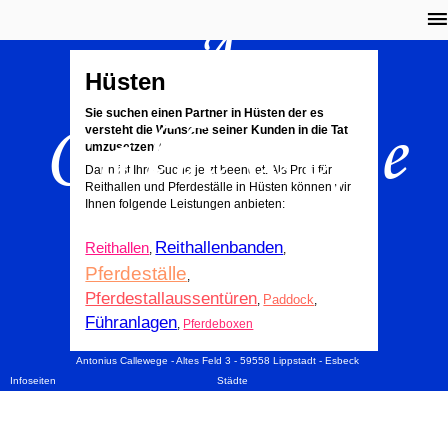
A.
Hüsten
Callewege
Sie suchen einen Partner in Hüsten der es
versteht die Wünsche seiner Kunden in die Tat
umzusetzen?
Dann ist Ihre Suche jetzt beendet. Als Profi für
Reithallen und Pferdeställe in Hüsten können wir
Ihnen folgende Leistungen anbieten:
Reithallenbanden
Reithallen
,
,
Pferdeställe
,
Pferdestallaussentüren
Paddock
,
,
Führanlagen
,
Pferdeboxen
Antonius Callewege - Altes Feld 3 - 59558 Lippstadt - Esbeck
Infoseiten
Städte