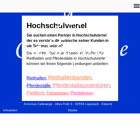
A.
Hochschulviertel
Callewege
Sie suchen einen Partner in Hochschulviertel
der es versteht die Wünsche seiner Kunden in
die Tat umzusetzen?
Dann ist Ihre Suche jetzt beendet. Als Profi für
Reithallen und Pferdeställe in Hochschulviertel
können wir Ihnen folgende Leistungen anbieten:
Reithallenbanden
Reithallen
,
,
Pferdestallaussentüren
Pferdeställe
,
,
Paddock
Pferdeboxen
,
Führanlagen
,
Antonius Callewege - Altes Feld 3 - 59558 Lippstadt - Esbeck
Infoseiten
Städte