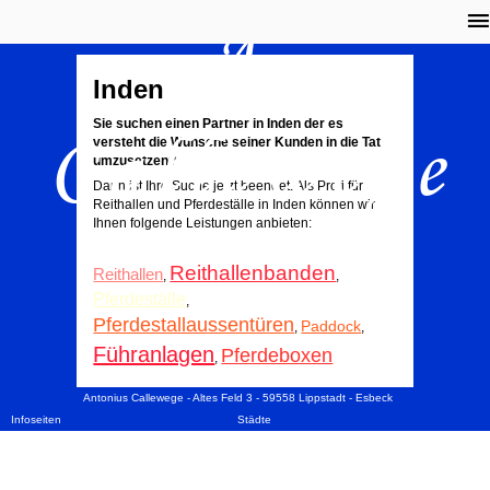
A.
Inden
Callewege
Sie suchen einen Partner in Inden der es
versteht die Wünsche seiner Kunden in die Tat
umzusetzen?
Dann ist Ihre Suche jetzt beendet. Als Profi für
Reithallen und Pferdeställe in Inden können wir
Ihnen folgende Leistungen anbieten:
Reithallenbanden
Reithallen
,
,
Pferdeställe
,
Pferdestallaussentüren
Paddock
,
,
Führanlagen
Pferdeboxen
,
Antonius Callewege - Altes Feld 3 - 59558 Lippstadt - Esbeck
Infoseiten
Städte