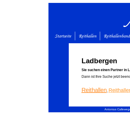
Startseite
Reithallen
Reithallenban
Ladbergen
Sie suchen einen Partner in 
Dann ist Ihre Suche jetzt been
Reithallen
Reithall
,
Antonius Callewege