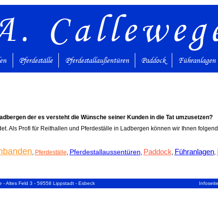
A. Calleweg
den
Pferdeställe
Pferdestallaußentüren
Paddock
Führanlagen
Ladbergen der es versteht die Wünsche seiner Kunden in die Tat umzusetzen?
det. Als Profi für Reithallen und Pferdeställe in Ladbergen können wir Ihnen folgen
enbanden
Paddock
Führanlagen
Pferdestallaussentüren
,
Pferdeställe
,
,
,
,
 - Altes Feld 3 - 59558 Lippstadt - Esbeck
Infoseit