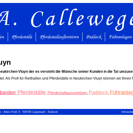
A. Calleweg
den
Pferdeställe
Pferdestallaußentüren
Paddock
Führanlagen
uyn
Neukirchen-Vluyn der es versteht die Wünsche seiner Kunden in die Tat umzuse
det. Als Profi für Reithallen und Pferdeställe in Neukirchen-Vluyn können wir Ihnen
Pferdeställe
Führanla
Paddock
nbanden
Pferdestallaussentüren
,
,
,
,
 - Altes Feld 3 - 59558 Lippstadt - Esbeck
Infoseit