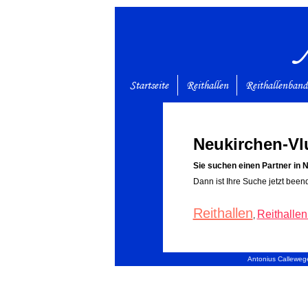
Startseite
Reithallen
Reithallenban
Neukirchen-Vl
Sie suchen einen Partner in 
Dann ist Ihre Suche jetzt been
Reithallen
Reithalle
,
Antonius Callewege