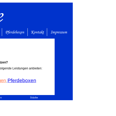
e
Pferdeboxen
Kontakt
Impressum
tzen?
 folgende Leistungen anbieten:
Pferdeboxen
gen
,
en
Städte