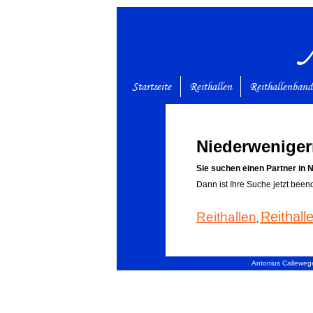
Startseite
Reithallen
Reithallenban
Niederweniger
Sie suchen einen Partner in 
Dann ist Ihre Suche jetzt been
Reithal
Reithallen
,
Antonius Callewege