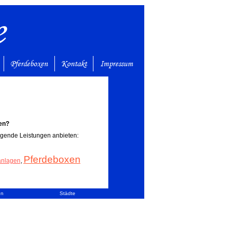
e
Pferdeboxen
Kontakt
Impressum
en?
olgende Leistungen anbieten:
Pferdeboxen
anlagen
,
en
Städte