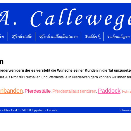
A. Calleweg
den
Pferdeställe
Pferdestallaußentüren
Paddock
Führanlagen
n
Niederwenigern der es versteht die Wünsche seiner Kunden in die Tat umzusetz
det. Als Profi für Reithallen und Pferdeställe in Niederwenigern können wir Ihnen f
lenbanden
Paddock
Pferdeställe
Pferdestallaussentüren
,
,
,
,
Führ
 - Altes Feld 3 - 59558 Lippstadt - Esbeck
Infoseit