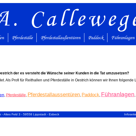
A. Calleweg
den
Pferdeställe
Pferdestallaußentüren
Paddock
Führanlagen
Oestrich der es versteht die Wünsche seiner Kunden in die Tat umzusetzen?
et. Als Profi für Reithallen und Pferdeställe in Oestrich können wir Ihnen folgende
Führanlagen
Pferdestallaussentüren
Paddock
en
,
Pferdeställe
,
,
,
 - Altes Feld 3 - 59558 Lippstadt - Esbeck
Infoseit