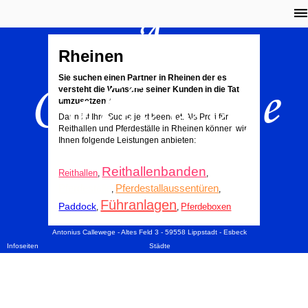
A.
Rheinen
Callewege
Sie suchen einen Partner in Rheinen der es
versteht die Wünsche seiner Kunden in die Tat
umzusetzen?
Dann ist Ihre Suche jetzt beendet. Als Profi für
Reithallen und Pferdeställe in Rheinen können wir
Ihnen folgende Leistungen anbieten:
Reithallenbanden
Reithallen
,
,
Pferdeställe
Pferdestallaussentüren
,
,
Führanlagen
Paddock
Pferdeboxen
,
,
Antonius Callewege - Altes Feld 3 - 59558 Lippstadt - Esbeck
Infoseiten
Städte