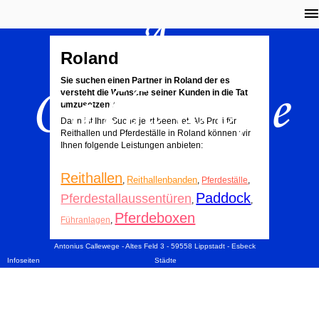
A.
Roland
Callewege
Sie suchen einen Partner in Roland der es
versteht die Wünsche seiner Kunden in die Tat
umzusetzen?
Dann ist Ihre Suche jetzt beendet. Als Profi für
Reithallen und Pferdeställe in Roland können wir
Ihnen folgende Leistungen anbieten:
Reithallen
Reithallenbanden
,
,
Pferdeställe
,
Paddock
Pferdestallaussentüren
,
,
Pferdeboxen
Führanlagen
,
Antonius Callewege - Altes Feld 3 - 59558 Lippstadt - Esbeck
Infoseiten
Städte