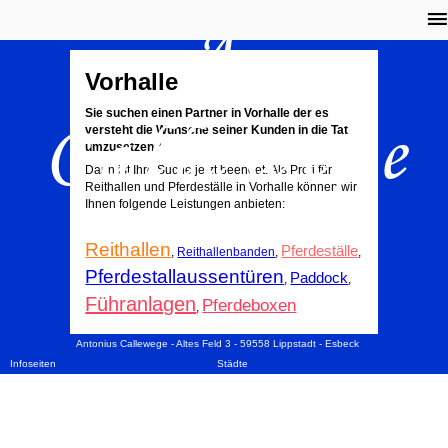
A.
Vorhalle
Callewege
Sie suchen einen Partner in Vorhalle der es
versteht die Wünsche seiner Kunden in die Tat
umzusetzen?
Dann ist Ihre Suche jetzt beendet. Als Profi für
Reithallen und Pferdeställe in Vorhalle können wir
Ihnen folgende Leistungen anbieten:
Reithallen
Pferdeställe
,
Reithallenbanden
,
,
Pferdestallaussentüren
Paddock
,
,
Führanlagen
Pferdeboxen
,
Antonius Callewege - Altes Feld 3 - 59558 Lippstadt - Esbeck
Infoseiten
Städte