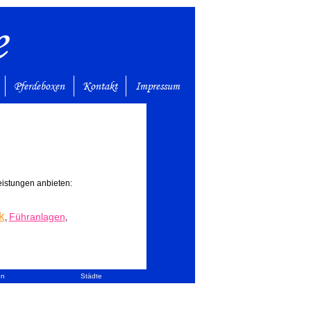
e
Pferdeboxen
Kontakt
Impressum
Leistungen anbieten:
k
Führanlagen
,
,
en
Städte