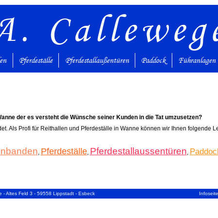
A. Calleweg
den
Pferdeställe
Pferdestallaußentüren
Paddock
Führanlagen
Wanne der es versteht die Wünsche seiner Kunden in die Tat umzusetzen?
det. Als Profi für Reithallen und Pferdeställe in Wanne können wir Ihnen folgende 
lenbanden
Pferdestallaussentüren
Pferdeställe
Paddoc
,
,
,
 - Altes Feld 3 - 59558 Lippstadt - Esbeck
Infoseit