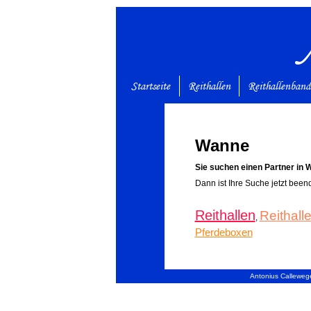
Startseite
Reithallen
Reithallenban
Wanne
Sie suchen einen Partner in 
Dann ist Ihre Suche jetzt been
Reithallen
Reithal
,
Pferdeboxen
Antonius Callewege