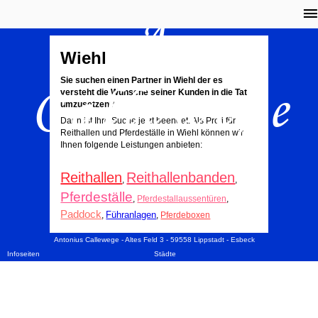
A.
Wiehl
Callewege
Sie suchen einen Partner in Wiehl der es
versteht die Wünsche seiner Kunden in die Tat
umzusetzen?
Dann ist Ihre Suche jetzt beendet. Als Profi für
Reithallen und Pferdeställe in Wiehl können wir
Ihnen folgende Leistungen anbieten:
Reithallen
Reithallenbanden
,
,
Pferdeställe
,
Pferdestallaussentüren
,
Paddock
Führanlagen
,
,
Pferdeboxen
Antonius Callewege - Altes Feld 3 - 59558 Lippstadt - Esbeck
Infoseiten
Städte